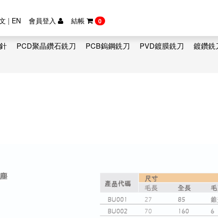
文
|
EN
會員登入
結帳
0
鑽針
PCD聚晶鑽石銑刀
PCB鎢鋼銑刀
PVD鍍膜銑刀
鍍鑽銑