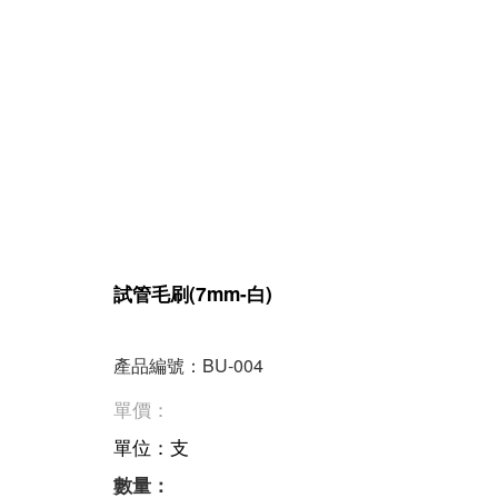
試管毛刷(7mm-白)
產品編號：BU-004
單價：
單位：支
數量：