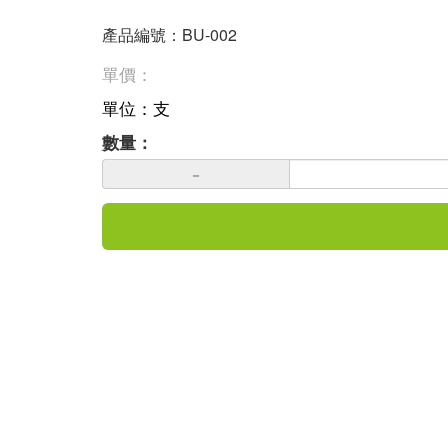
產品編號：BU-002
單價：
單位：支
數量：
－