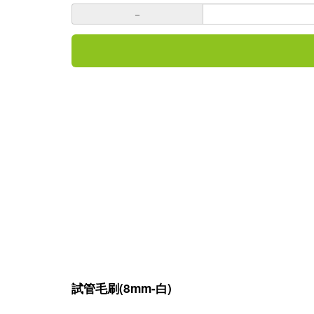
－
試管毛刷(8mm-白)