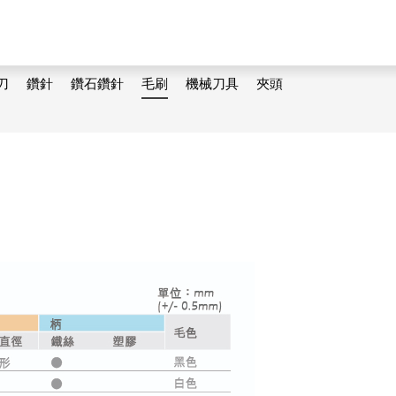
刀
鑽針
鑽石鑽針
毛刷
機械刀具
夾頭