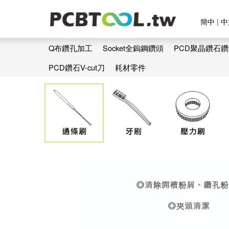
簡中
|
中
Q布鑽孔加工
Socket全鎢鋼鑽頭
PCD聚晶鑽石
PCD鑽石V-cut刀
耗材零件