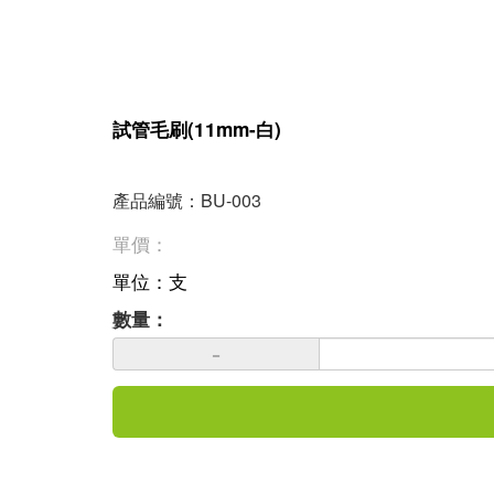
試管毛刷(11mm-白)
產品編號：BU-003
單價：
單位：支
數量：
－