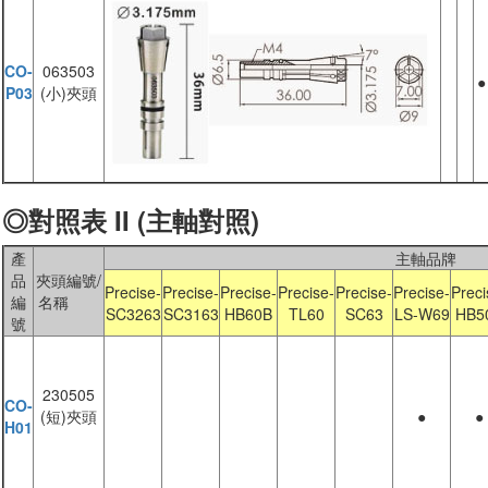
CO-
063503
●
P03
(小)夾頭
◎對照表 II (主軸對照)
產
主軸品牌
品
夾頭編號/
Precise-
Precise-
Precise-
Precise-
Precise-
Precise-
Preci
編
名稱
SC3263
SC3163
HB60B
TL60
SC63
LS-W69
HB5
號
230505
CO-
(短)夾頭
●
●
H01