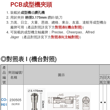
PCB成型機夾頭
裝載於
成型機
或
鑽孔機
用於夾持
柄徑3.175mm
鑽針/銑刀
力嵩、日立、大量、恩德、總格、東台、友嘉、達航等成型機台
廠牌可用（產品對照詳見下方
對照表I(機台對照)
）
可裝載的成型機主軸廠牌：Precise、Cheerpao、Alfred
Jäger （產品對照詳見下方
對照表II(主軸對照)
）
◎對照表 I (機台對照)
產
品
夾頭編號/
圖示
編
名稱
力
日
號
嵩
立
CO-
230505
●
●
H01
(短)夾頭