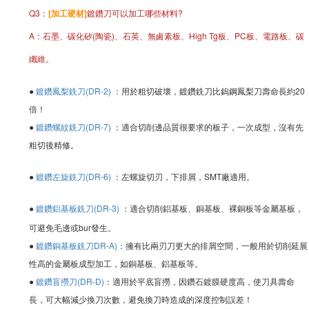
Q3：
[加工硬材]
鍍鑽刀可以加工哪些材料?
A：石墨、碳化矽(陶瓷)、石英、無鹵素板、High Tg板、PC板、電路板、碳
纖維。
●
鍍鑽鳳梨銑刀(DR-2)
：用於粗切破壞，鍍鑽銑刀比鎢鋼鳳梨刀壽命長約20
倍！
●
鍍
鑽螺紋銑刀(DR-7)
：
適合切削邊品質很要求的板子，一次成型，沒有先
粗切後精修。
●
鍍
鑽左旋銑刀(DR-6)
：左螺旋切刃，下排屑，SMT廠適用。
●
鍍
鑽鋁基板銑刀(DR-3)
：
適合切削鋁基板、銅基板、裸銅板等金屬基板，
可避免毛邊或bur發生。
●
鍍
鑽銅基板銑刀DR-A)
：
擁有比兩刃刀更大的排屑空間，一般用於切削延展
性高的金屬板成型加工，如銅基板、鋁基板等。
●
鍍
鑽盲撈刀(DR-D)
：適用於平底盲撈，因鑽石鍍膜硬度高，使刀具壽命
長，可大幅減少換刀次數，避免換刀時造成的深度控制誤差！