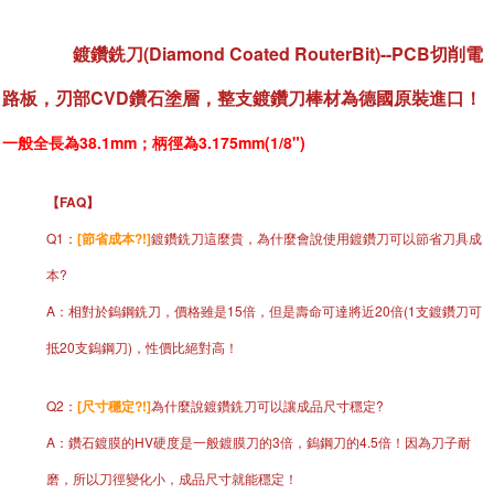
鍍鑽銑刀(Diamond Coated RouterBit)--PCB切削電
路板，刃部CVD鑽石塗層，整支鍍
鑽刀棒材為德國原裝進口！
一般全長為38.1mm；柄徑為3.175mm(1/8")
【FAQ】
Q1：
[節省成本?!]
鍍鑽銑刀這麼貴，為什麼會說使用鍍鑽刀可以節省刀具成
本?
A：相對於鎢鋼銑刀，價格雖是15倍，但是壽命可達將近20倍(1支鍍鑽刀可
抵20支鎢鋼刀)，性價比絕對高！
Q2：
[尺寸穩定?!]
為什麼說鍍鑽銑刀可以讓成品尺寸穩定?
A：鑽石鍍膜的HV硬度是一般鍍膜刀的3倍，鎢鋼刀的4.5倍！因為刀子耐
磨，所以刀徑變化小，成品尺寸就能穩定！