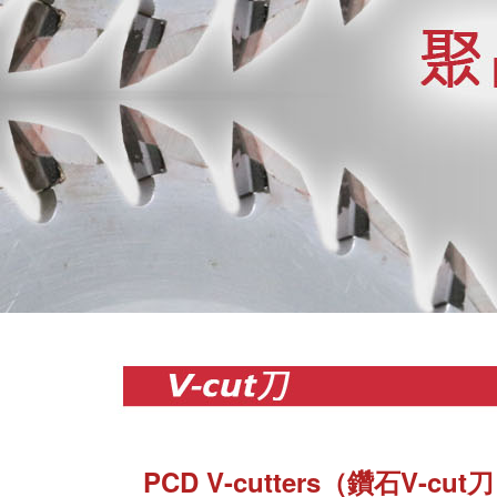
Previous
PCD V-cutters（鑽石V-cut