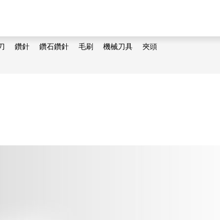
刀
鑽針
鑽石鑽針
毛刷
機械刀具
夾頭