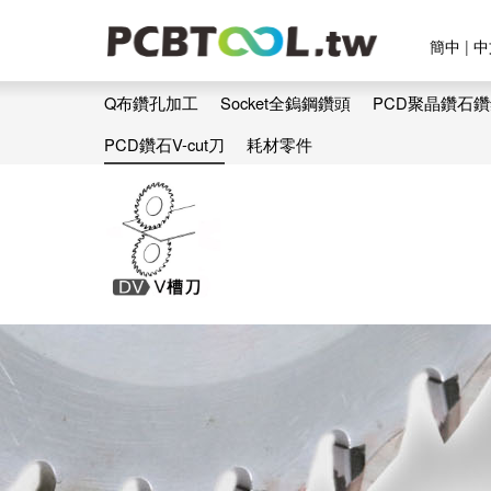
簡中
|
中
Q布鑽孔加工
Socket全鎢鋼鑽頭
PCD聚晶鑽石
PCD鑽石V-cut刀
耗材零件