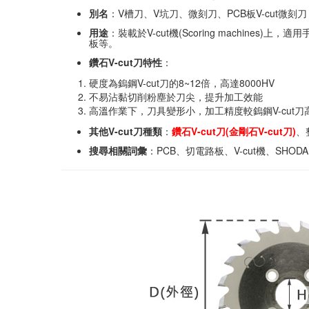
別名
：V槽刀、V坑刀、微刻刀、PCB板V-cut微刻刀
用途
：裝載於V-cut機(Scoring machine
板等。
鑽石V-cut刀特性
：
硬度為鎢鋼V-cut刀的8~12倍，高達8000HV
不易沾黏切削粉塵於刀尖，提升加工效能
高溫作業下，刀具變形小，加工精度較鎢鋼V-cut刀
其他V-cut刀種類
：
鑽石V-cut刀(金剛石V-cut刀)
、
搜尋相關詞彙
：PCB、切電路板、V-cut機、SHODA、