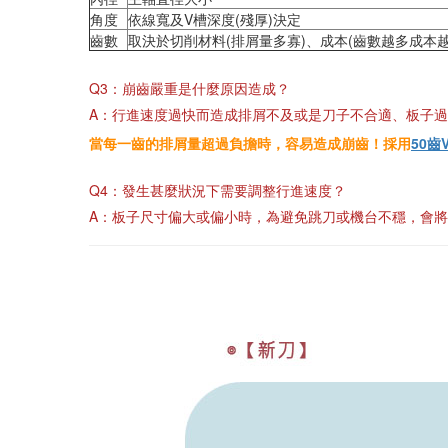
角度
依線寬及V槽深度(殘厚)決定
齒數
取決於切削材料(排屑量多寡)、成本(齒數越多成本越
Q3：崩齒嚴重是什麼原因造成？
A：行進速度過快而造成排屑不及或是刀子不合適、板子
當每一齒的排屑量超過負擔時，容易造成崩齒！採用
50齒V
Q4：發生甚麼狀況下需要調整行進速度？
A：板子尺寸偏大或偏小時，為避免跳刀或機台不穩，會