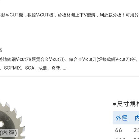
s)上，適用手動V-CUT機，數控V-CUT機，於板材開上下V槽溝，利於裁分板！可
高
整體鎢鋼V-cut刀(硬質合金V-cut刀)、鑲合金V-cut刀(焊接鎢鋼V-cut刀)等
SOFMIX、SGA、成盅、奇弈......