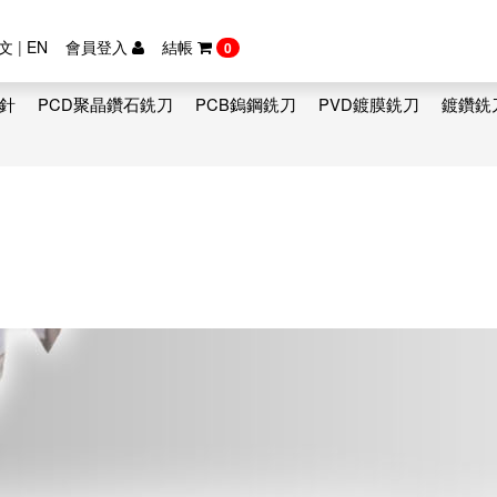
文
|
EN
會員登入
結帳
0
鑽針
PCD聚晶鑽石銑刀
PCB鎢鋼銑刀
PVD鍍膜銑刀
鍍鑽銑