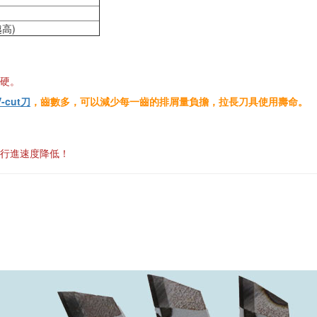
高)
過硬。
-cut刀
，齒數多，可以減少每一齒的排屑量負擔，拉長刀具使用壽命。
將行進速度降低！