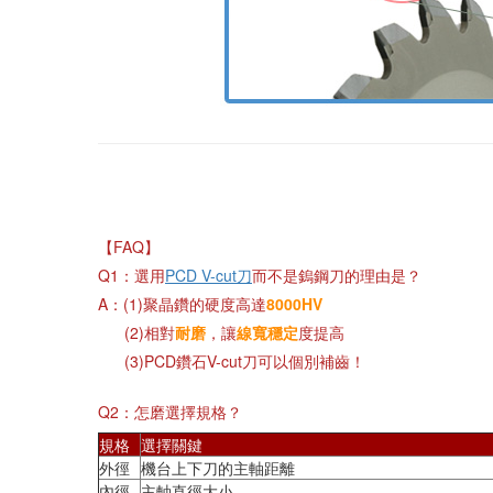
【FAQ】
Q1：選用
PCD V-cut刀
而不是鎢鋼刀的理由是？
A：(1)聚晶鑽的硬度高達
8000HV
(2)相對
耐磨
，讓
線寬穩定
度提高
(3)PCD鑽石V-cut刀可以個別補齒！
Q2：怎磨選擇規格？
規格
選擇關鍵
外徑
機台上下刀的主軸距離
內徑
主軸直徑大小