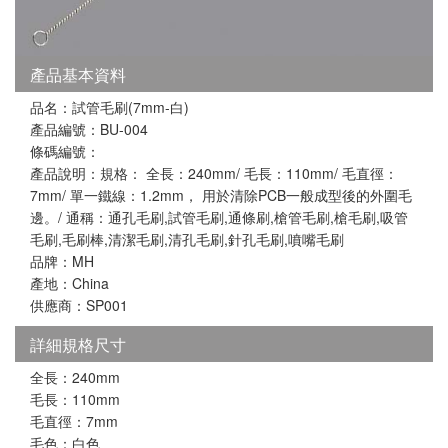
產品基本資料
品名：試管毛刷(7mm-白)
產品編號：BU-004
條碼編號：
產品說明：規格： 全長：240mm/ 毛長：110mm/ 毛直徑：
7mm/ 單一鐵線：1.2mm， 用於清除PCB一般成型後的外圍毛
邊。/ 通稱：通孔毛刷,試管毛刷,通條刷,槍管毛刷,槍毛刷,吸管
毛刷,毛刷棒,清潔毛刷,清孔毛刷,針孔毛刷,噴嘴毛刷
品牌：MH
產地：China
供應商：SP001
詳細規格尺寸
全長：240mm
毛長：110mm
毛直徑：7mm
毛色：白色