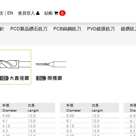
文
|
EN
會員登入
結帳
0
鑽針
PCD聚晶鑽石銑刀
PCB鎢鋼銑刀
PVD鍍膜銑刀
鍍鑽銑