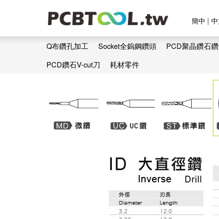
簡中
|
中
Q布鑽孔加工
Socket全鎢鋼鑽頭
PCD聚晶鑽石
PCD鑽石V-cut刀
耗材零件