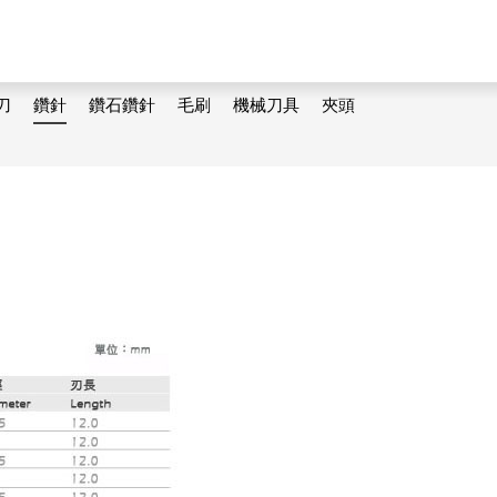
刀
鑽針
鑽石鑽針
毛刷
機械刀具
夾頭