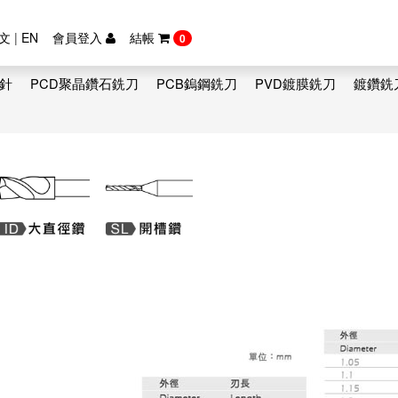
文
|
EN
會員登入
結帳
0
鑽針
PCD聚晶鑽石銑刀
PCB鎢鋼銑刀
PVD鍍膜銑刀
鍍鑽銑