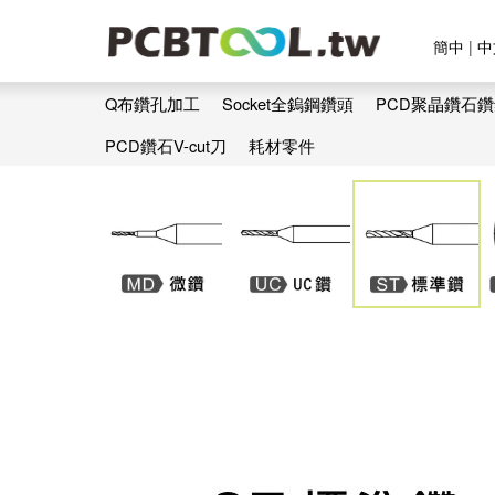
簡中
|
中
Q布鑽孔加工
Socket全鎢鋼鑽頭
PCD聚晶鑽石
PCD鑽石V-cut刀
耗材零件