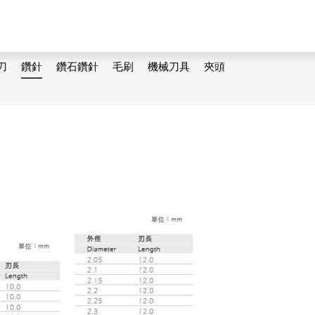
刀
鑽針
鑽石鑽針
毛刷
機械刀具
夾頭