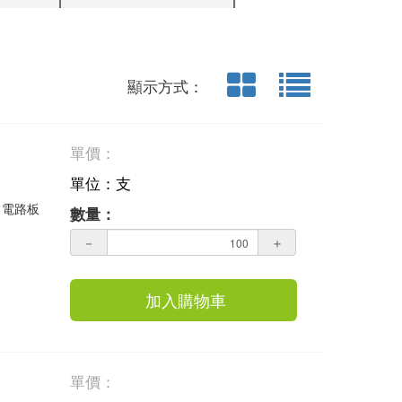
顯示方式：
單價：
單位：支
，電路板
數量：
－
＋
加入購物車
單價：