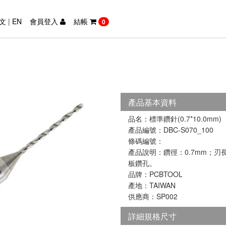
文
|
EN
會員登入
結帳
0
產品基本資料
品名：標準鑽針(0.7*10.0mm)
產品編號：DBC-S070_100
條碼編號：
產品說明：鑽徑：0.7mm；刃長
板鑽孔。
品牌：PCBTOOL
產地：TAIWAN
供應商：SP002
詳細規格尺寸