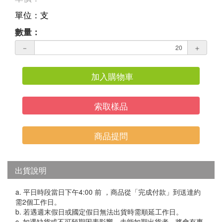
單位：支
數量：
－
＋
加入購物車
索取樣品
商品提問
出貨說明
a. 平日時段當日下午4:00 前 ，商品從「完成付款」到送達約
需2個工作日。
b. 若遇週末假日或國定假日無法出貨時需順延工作日。
c. 如遇缺貨或不可預期因素影響，未能如期出貨者，將會有專