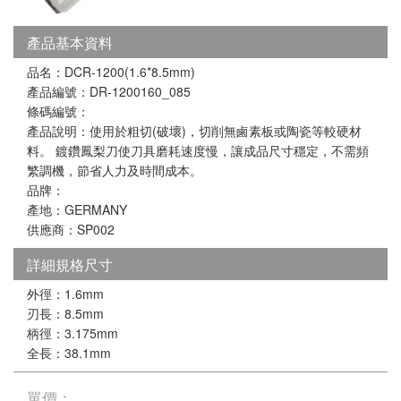
產品基本資料
品名：DCR-1200(1.6*8.5mm)
產品編號：DR-1200160_085
條碼編號：
產品說明：使用於粗切(破壞)，切削無鹵素板或陶瓷等較硬材
料。 鍍鑽鳳梨刀使刀具磨耗速度慢，讓成品尺寸穩定，不需頻
繁調機，節省人力及時間成本。
品牌：
產地：GERMANY
供應商：SP002
詳細規格尺寸
外徑：1.6mm
刃長：8.5mm
柄徑：3.175mm
全長：38.1mm
單價：