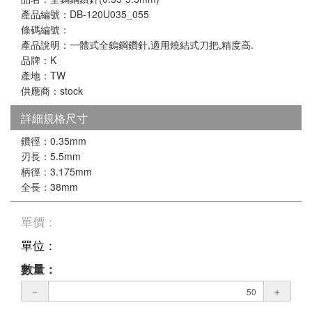
產品編號：DB-120U035_055
條碼編號：
產品說明：一體式全鎢鋼鑽針,適用燒結式刀把,精度高.
品牌：K
產地：TW
供應商：stock
詳細規格尺寸
鑽徑：0.35mm
刃長：5.5mm
柄徑：3.175mm
全長：38mm
單價：
單位：
數量：
－
＋