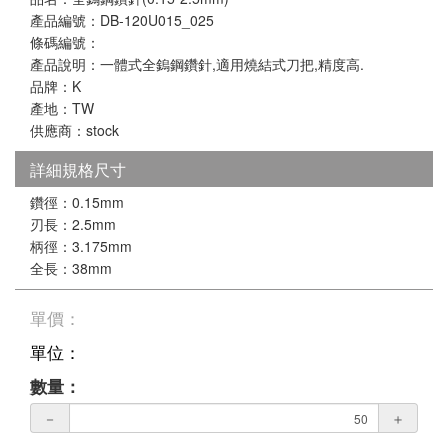
產品編號：DB-120U015_025
條碼編號：
產品說明：一體式全鎢鋼鑽針,適用燒結式刀把,精度高.
品牌：K
產地：TW
供應商：stock
詳細規格尺寸
鑽徑：0.15mm
刃長：2.5mm
柄徑：3.175mm
全長：38mm
單價：
單位：
數量：
－
＋