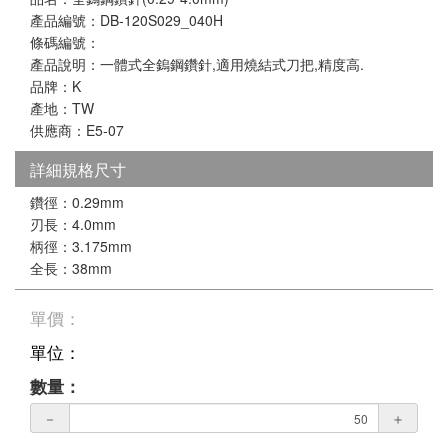
產品編號：DB-120S029_040H
條碼編號：
產品說明：一體式全鎢鋼鑽針,適用燒結式刀把,精度高.
品牌：K
產地：TW
供應商：E5-07
詳細規格尺寸
鑽徑：0.29mm
刃長：4.0mm
柄徑：3.175mm
全長：38mm
單價：
單位：
數量：
－
＋