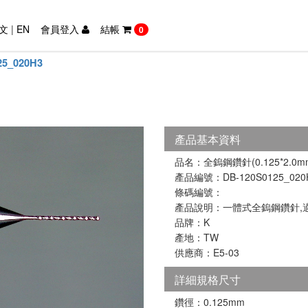
文
|
EN
會員登入
結帳
0
25_020H3
產品基本資料
品名：全鎢鋼鑽針(0.125*2.0m
產品編號：DB-120S0125_020
條碼編號：
產品說明：一體式全鎢鋼鑽針,適
品牌：K
產地：TW
供應商：E5-03
詳細規格尺寸
鑽徑：0.125mm