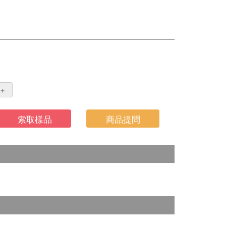
＋
索取樣品
商品提問