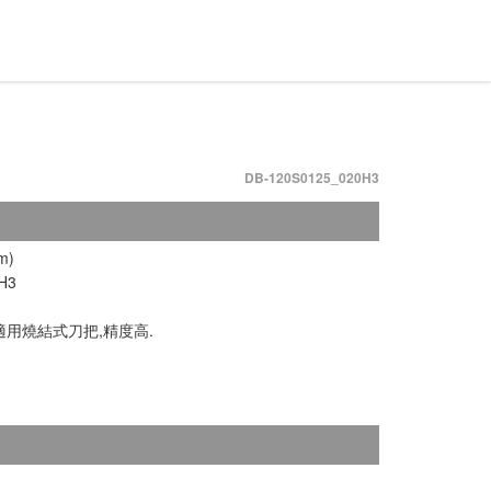
DB-120S0125_020H3
m)
H3
用燒結式刀把,精度高.