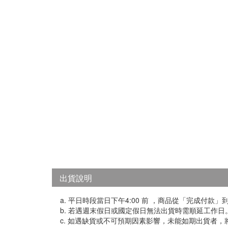
出貨說明
a. 平日時段當日下午4:00 前 ，商品從「完成付款
b. 若遇週末假日或國定假日無法出貨時需順延工作日
c. 如遇缺貨或不可預期因素影響，未能如期出貨者