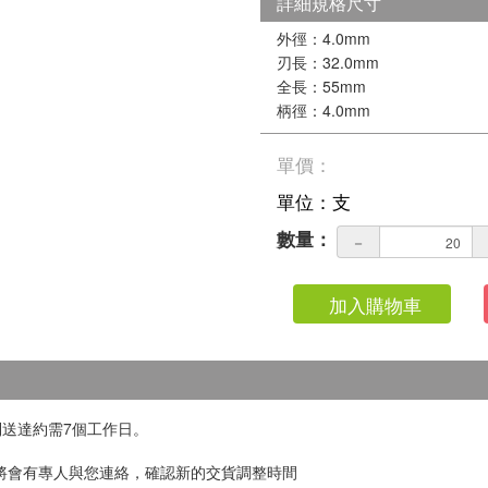
詳細規格尺寸
外徑：4.0mm
刃長：32.0mm
全長：55mm
柄徑：4.0mm
單價：
單位：支
數量：
－
加入購物車
」到送達約需7個工作日。
。
，將會有專人與您連絡，確認新的交貨調整時間