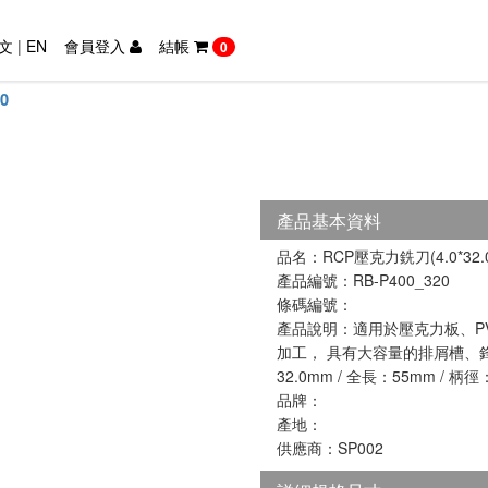
文
|
EN
會員登入
結帳
0
0
產品基本資料
品名：RCP壓克力銑刀(4.0*32.
產品編號：RB-P400_320
條碼編號：
產品說明：適用於壓克力板、PV
加工， 具有大容量的排屑槽、鋒
32.0mm / 全長：55mm / 柄徑
品牌：
產地：
供應商：SP002