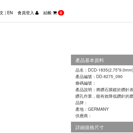
文
|
EN
會員登入
結帳
0
產品基本資料
品名：DCD-1835(2.75*9.0mm
產品編號：DD-8275_090
條碼編號：
產品說明：將鑽石膜鍍於鑽針
鑽孔作業，能有效降低鑽針的
品牌：
產地：GERMANY
供應商：
詳細規格尺寸