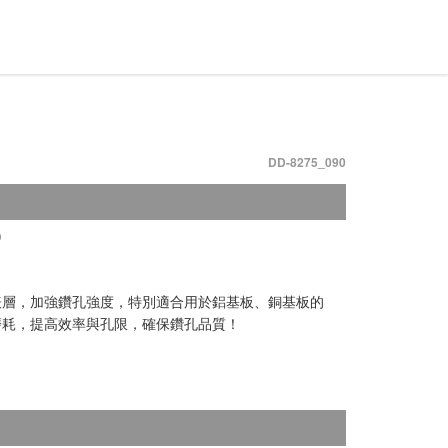
DD-8275_090
)
表層，加強鑽孔強度，特別適合用於鋁基板、銅基板的
磨耗，提高效率與孔限，確保鑽孔品質！