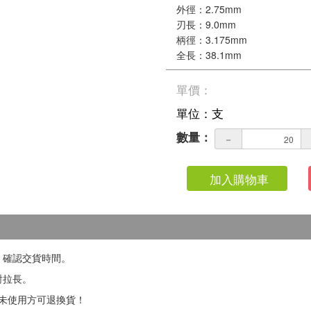
外徑：2.75mm
刃長：9.0mm
柄徑：3.175mm
全長：38.1mm
單價：
單位：支
數量：
－
加入購物車
，確認交貨時間。
對拉長。
如未使用方可退換貨！