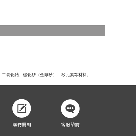
、二氧化鋯、碳化矽（金剛砂）、矽元素等材料。