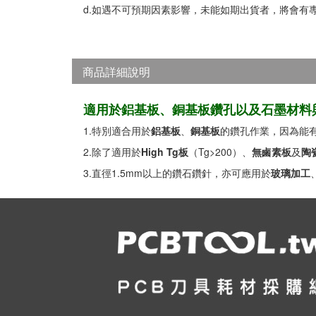
d.如遇不可預期因素影響，未能如期出貨者，將會有
商品詳細說明
適用於鋁基板、銅基板鑽孔以及石墨材料
1.特別適合用於
鋁基板
、
銅基板
的鑽孔作業，因為能
2.除了適用於
High Tg板
（Tg>200）、
無鹵素板
及
陶
3.直徑1.5mm以上的鑽石鑽針，亦可應用於
玻璃加工