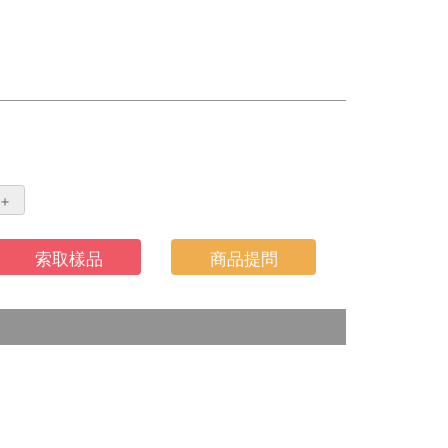
＋
索取樣品
商品提問