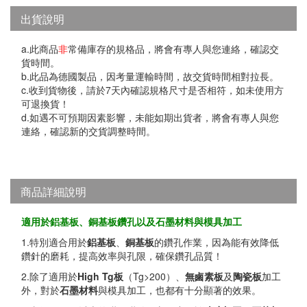
出貨說明
a.此商品
非
常備庫存的規格品，將會有專人與您連絡，確認交
貨時間。
b.此品為德國製品，因考量運輸時間，故交貨時間相對拉長。
c.收到貨物後，請於7天內確認規格尺寸是否相符，如未使用方
可退換貨！
d.如遇不可預期因素影響，未能如期出貨者，將會有專人與您
連絡，確認新的交貨調整時間。
商品詳細說明
適用於鋁基板、銅基板鑽孔以及石墨材料與模具加工
1.特別適合用於
鋁基板
、
銅基板
的鑽孔作業，因為能有效降低
鑽針的磨耗，提高效率與孔限，確保鑽孔品質！
2.除了適用於
High Tg
板
（Tg>200）、
無鹵素板
及
陶瓷板
加工
外，對於
石墨材料
與模具加工，也都有十分顯著的效果。