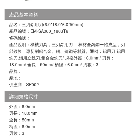
產品基本資料
品名：三刃鋁用刀(6.0*18.0*6.0*50mm)
產品編號：EM-SA060_1803T6
條碼編號：
產品說明：機械刀具，三刃鋁用刀， 棒材全鎢鋼一體成型，刃
部鍍膜，專切削鋁合金、銅、鑄鐵等材質。通稱：鋁用刀,鋁用
銑刀,鋁用立銑刀,鋁合金銑刀/ 規格外徑：6.0mm/ 刃長：
18.0mm/ 全長：50mm/ 柄徑：6.0mm/ 刃數：3
品牌：
產地：
供應商：SP002
詳細規格尺寸
外徑：6.0mm
刃長：18.0mm
全長：50mm
柄徑：6.0mm
刃數：3