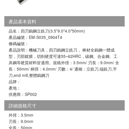
產品基本資料
品名：四刃鎢鋼立銑刀(3.5*9.0*4.0*50mm)
產品編號：EM-S035_0904T4
條碼編號：
產品說明：機械刀具，四刃鎢鋼立銑刀， 棒材全鎢鋼一體成
型，刃部鍍膜，切削硬度可達55~62HRC，碳鋼、合金鋼、工
具鋼等硬質材料皆適用。規格外徑：3.5mm/ 刃長：9.0mm/ 全
長：50mm/ 柄徑：4.0mm/ 刃數：4/ 通稱：立銑刀,端銑刀,平
刀,end mill,整體鎢鋼刀
品牌：
產地：
供應商：SP002
詳細規格尺寸
外徑：3.5mm
刃長：9.0mm
全長：50mm