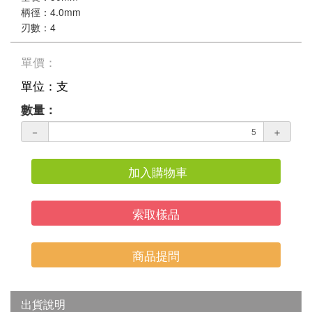
柄徑：4.0mm
刃數：4
單價：
單位：支
數量：
－
＋
加入購物車
索取樣品
商品提問
出貨說明